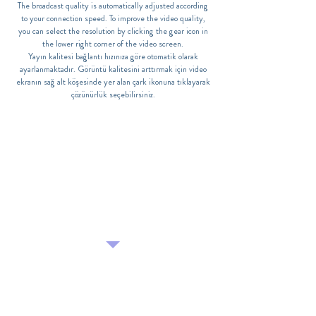
The broadcast quality is automatically adjusted according
to your connection speed. To improve the video quality,
you can select the resolution by clicking the gear icon in
the lower right corner of the video screen.
Yayın kalitesi bağlantı hızınıza göre otomatik olarak
ayarlanmaktadır. Görüntü kalitesini arttırmak için video
ekranın sağ alt köşesinde yer alan çark ikonuna tıklayarak
çözünürlük seçebilirsiniz.
Welcome to our Live Broadcast.
You can forward the questions you want to convey to
the meeting moderators by filling out the question
submission form.
Canlı Yayınımıza Hoş Geldiniz.
Soru gönderme formunu doldurarak iletmek
istediğiniz soruları toplantı moderatörlerine
iletebilirsiniz.