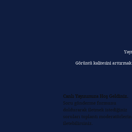
Yayı
Görüntü kalitesini arttırmak
Canlı Yayınımıza Hoş Geldiniz.
Soru gönderme formunu
doldurarak iletmek istediğiniz
soruları toplantı moderatörlerin
iletebilirsiniz.