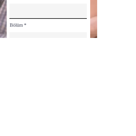
Bölüm
Ülke
Önemli Not:
Bu eğitim yalnızca sağlık çalışanları içindir. “Kayıt ol” linki
ile sağlık çalışanı olduğunuzu beyan etmektesiniz.
Sağlık Çalışanıyım ve Yayını İzlemek İstiyorum.
Gizlilik Sözleşmesini Onaylıyorum
Görüntüle
Kayıt