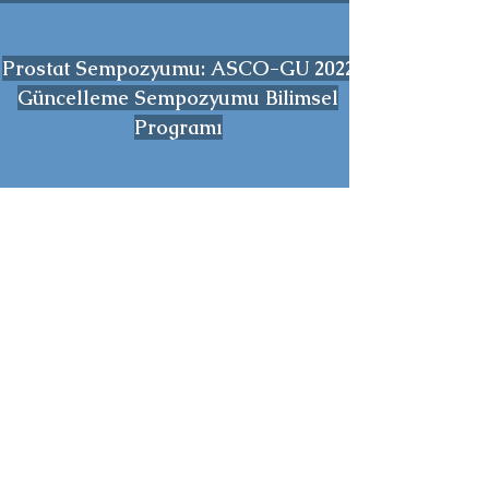
Prostat Sempozyumu: ASCO-GU 2022
Güncelleme Sempozyumu Bilimsel
Programı
Webcast yayını içersinde yalnızca sunumunun
yayınlanmasına izin veren konuşmacıların
videosu bulunmaktadır!
29 Eylül 2022
30 Eylül 2022
1 Ekim 2022