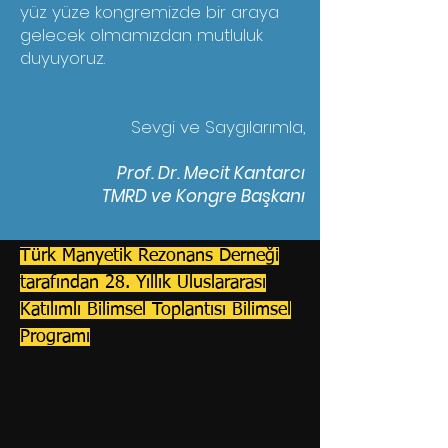
yüz yüze kongremizde bir araya
gelecek olmamızdan mutluluk
duyuyoruz.
Sevgi ve Saygılarımla,
Prof. Dr. Mecit Kantarcı
TMRD ve Kongre Başkanı
Türk Manyetik Rezonans Derneği
tarafından 28. Yıllık Uluslararası
Katılımlı Bilimsel Toplantısı Bilimsel
Programı