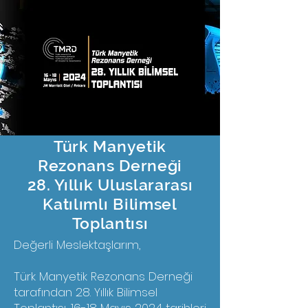
Türk Manyetik
Rezonans Derneği
28. Yıllık Uluslararası
Katılımlı Bilimsel
Toplantısı
Değerli Meslektaşlarım,
Türk Manyetik Rezonans Derneği
tarafından 28. Yıllık Bilimsel