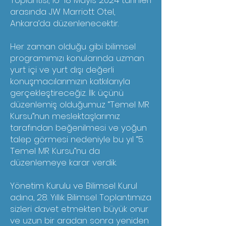
Toplantısı, 16-18 Mayıs 2024 tarihleri
arasında JW Marriott Otel,
Ankara’da düzenlenecektir.
Her zaman olduğu gibi bilimsel
programımızı konularında uzman
yurt içi ve yurt dışı değerli
konuşmacılarımızın katkılarıyla
gerçekleştireceğiz. İlk üçünü
düzenlemiş olduğumuz “Temel MR
Kursu”nun meslektaşlarımız
tarafından beğenilmesi ve yoğun
talep görmesi nedeniyle bu yıl “5.
Temel MR Kursu”nu da
düzenlemeye karar verdik.
Yönetim Kurulu ve Bilimsel Kurul
adına, 28. Yıllık Bilimsel Toplantımıza
sizleri davet etmekten büyük onur
ve uzun bir aradan sonra yeniden