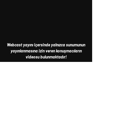
Webcast yayını içersinde yalnızca sunumunun
yayınlanmasına izin veren konuşmacıların
videosu bulunmaktadır!
27 Ekim 2021
28 Ekim 2021
Salon 1
Salon 2
Salon 3
Salon 1
Salon 2
Salon 3