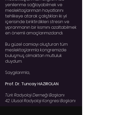
yenilenme sağlayabilmek ve
meslektaşlarımızın hayatlarını
tehlikeye atarak çalıştıkları iki yıl
içerisinde biriktirdikleri stresin ve
yıpranmanın bir kısmını azaltabilmek
en önemli amaçlarımızdandı.
Bu güzel camiayı oluşturan tüm
meslektaşlarımla kongremizde
buluşmuş olmaktan mutluluk
duydum.
Saygılarımla,
Prof. Dr. Tuncay HAZIROLAN
Türk Radyoloji Derneği Başkanı
42. Ulusal Radyoloji Kongresi Başkanı