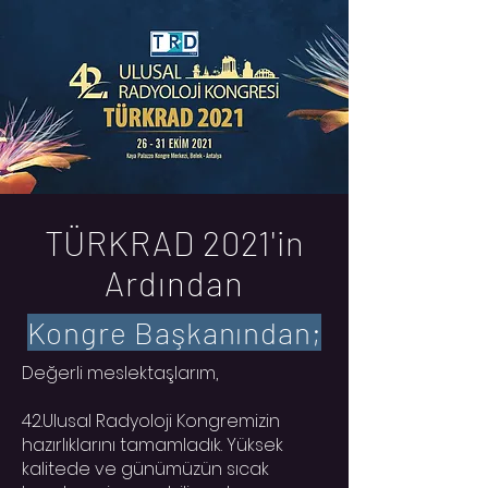
TÜRKRAD 2021'in
Ardından
Kongre Başkanından;
Değerli meslektaşlarım,
42.Ulusal Radyoloji Kongremizin
hazırlıklarını tamamladık. Yüksek
kalitede ve günümüzün sıcak