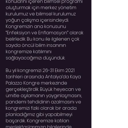
konularını içeren bilimsel programı
oluşturmak için merkez yönetim
kurulumuz ve bilimsel kurulumuz
yoğun çalışma içerisindeydi.
Kongremizin ana konusunu
“Enfeksiyon ve Enflamasyon” olarak
belirledik. Bu konu ile ilgilenen çok
sayıda öncül bilim insanının
kongremize katılımını
sağlayacağımızı düşündük.
Bu yıl kongremizi 26-31 Ekim 2021
tarihleri arasında Antalya’da Kaya
Palazzo Kongre merkezinde
gerçekleştirdik. Büyük heyecan ve
ümitle aşılamanın yaygınlaşmasını,
pandemi tehdidinin azalmasını ve
kongremizi fiziki olarak bir arada
planladığımız gibi yapabilmeyi
başardık.. Kongremize katılan
meslektaşlarımızın bilgilerinde