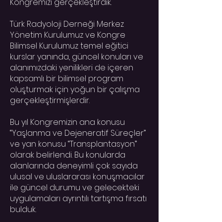
Kongremizi gerçekleştirdik.
Türk Radyoloji Derneği Merkez
Yönetim Kurulumuz ve Kongre
Bilimsel Kurulumuz temel eğitici
kurslar yanında, güncel konuları ve
alanımızdaki yenilikleri de içeren
kapsamlı bir bilimsel program
oluşturmak için yoğun bir çalışma
gerçekleştirmişlerdir.
Bu yıl Kongremizin ana konusu
“Yaşlanma ve Dejeneratif Süreçler”
ve yan konusu “Transplantasyon”
olarak belirlendi. Bu konularda
alanlarında deneyimli çok sayıda
ulusal ve uluslararası konuşmacılar
ile güncel durumu ve gelecekteki
uygulamaları ayrıntılı tartışma fırsatı
bulduk.