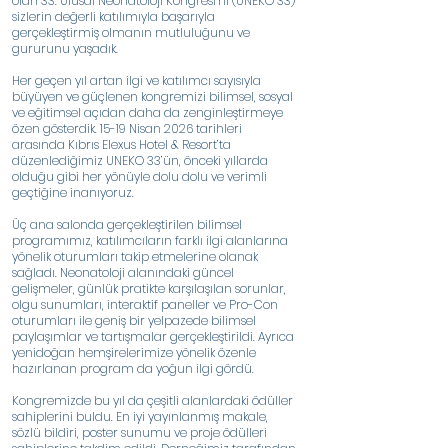
olan 33. Ulusal Neonatoloji Kongresi’ni (UNEKO 33)
sizlerin değerli katılımıyla başarıyla
gerçekleştirmiş olmanın mutluluğunu ve
gururunu yaşadık.
Her geçen yıl artan ilgi ve katılımcı sayısıyla
büyüyen ve güçlenen kongremizi bilimsel, sosyal
ve eğitimsel açıdan daha da zenginleştirmeye
özen gösterdik. 15-19 Nisan 2026 tarihleri
arasında Kıbrıs Elexus Hotel & Resort’ta
düzenlediğimiz UNEKO 33’ün, önceki yıllarda
olduğu gibi her yönüyle dolu dolu ve verimli
geçtiğine inanıyoruz.
Üç ana salonda gerçekleştirilen bilimsel
programımız, katılımcıların farklı ilgi alanlarına
yönelik oturumları takip etmelerine olanak
sağladı. Neonatoloji alanındaki güncel
gelişmeler, günlük pratikte karşılaşılan sorunlar,
olgu sunumları, interaktif paneller ve Pro-Con
oturumları ile geniş bir yelpazede bilimsel
paylaşımlar ve tartışmalar gerçekleştirildi. Ayrıca
yenidoğan hemşirelerimize yönelik özenle
hazırlanan program da yoğun ilgi gördü.
Kongremizde bu yıl da çeşitli alanlardaki ödüller
sahiplerini buldu. En iyi yayınlanmış makale,
sözlü bildiri, poster sunumu ve proje ödülleri