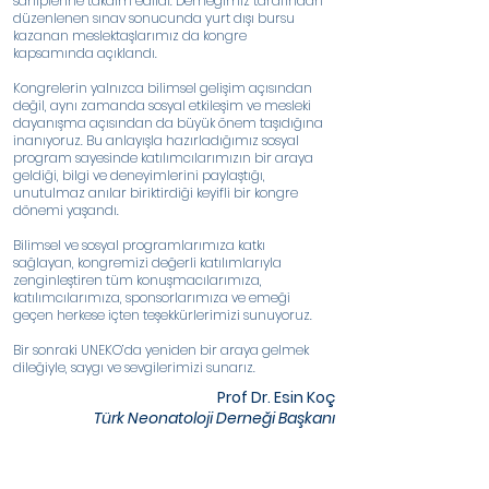
sahiplerine takdim edildi. Derneğimiz tarafından
düzenlenen sınav sonucunda yurt dışı bursu
kazanan meslektaşlarımız da kongre
kapsamında açıklandı.
Kongrelerin yalnızca bilimsel gelişim açısından
değil, aynı zamanda sosyal etkileşim ve mesleki
dayanışma açısından da büyük önem taşıdığına
inanıyoruz. Bu anlayışla hazırladığımız sosyal
program sayesinde katılımcılarımızın bir araya
geldiği, bilgi ve deneyimlerini paylaştığı,
unutulmaz anılar biriktirdiği keyifli bir kongre
dönemi yaşandı.
Bilimsel ve sosyal programlarımıza katkı
sağlayan, kongremizi değerli katılımlarıyla
zenginleştiren tüm konuşmacılarımıza,
katılımcılarımıza, sponsorlarımıza ve emeği
geçen herkese içten teşekkürlerimizi sunuyoruz.
Bir sonraki UNEKO’da yeniden bir araya gelmek
dileğiyle, saygı ve sevgilerimizi sunarız.
Prof Dr. Esin Koç
Türk Neonatoloji Derneği Başkanı