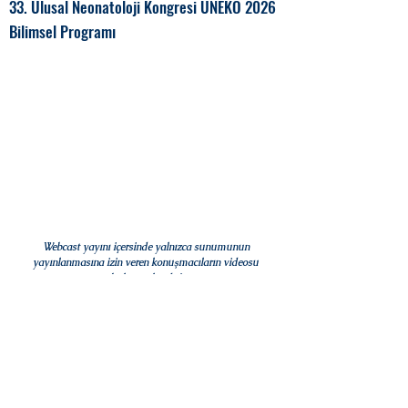
33. Ulusal Neonatoloji Kongresi UNEKO 2026
Bilimsel Programı
Webcast yayını içersinde yalnızca sunumunun
yayınlanmasına izin veren konuşmacıların videosu
bulunmaktadır!
16 Nisan 2026
17 Nisan 2026
SALON A
SALON A
SALON B
SALON B